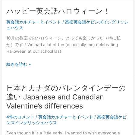
英
/
会
Great
ハッピー英会話ハロウィーン！
話
English
ケ
Christmas
英会話カルチャーとイベント
/
高松英会話ケビンズイングリッシ
ビ
Song
ュハウス
ン
For
10月の教室でのハロウィーン、とっても楽しかった（特に私
ズ
Kids
が）です！We had a lot of fun (especially me) celebrating
イ
Halloween at our school last
ン
グ
ハ
続きを読む »
リ
ッ
ッ
ピ
シ
ー
日本とカナダのバレンタインデーの
ュ
英
ハ
違い Japanese and Canadian
会
ウ
話
Valentine’s differences
ス
ハ
ク
4件のコメント
/
英会話カルチャーとイベント
/
高松英会話ケビ
ロ
リ
ンズイングリッシュハウス
ウ
ス
ィ
マ
Even though it is a little early, I wanted to wish everyone a