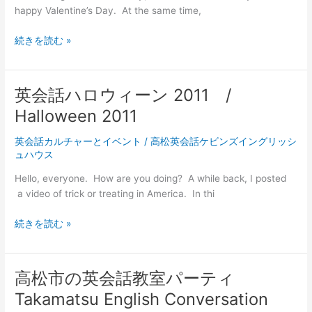
ー
ス
happy Valentine’s Day. At the same time,
ン！
日
続きを読む »
本
と
カ
英会話ハロウィーン 2011 /
ナ
Halloween 2011
ダ
の
英会話カルチャーとイベント
/
高松英会話ケビンズイングリッシ
バ
ュハウス
レ
ン
Hello, everyone. How are you doing? A while back, I posted
タ
a video of trick or treating in America. In thi
イ
英
ン
続きを読む »
会
デ
話
ー
ハ
の
高松市の英会話教室パーティ
ロ
違
Takamatsu English Conversation
ウ
い