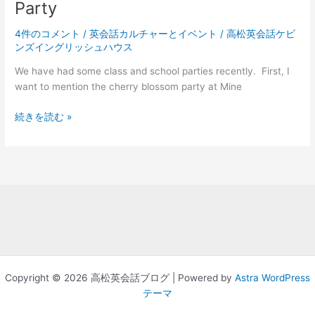
ィ
Party
Japanese
ー
and
4件のコメント
/
英会話カルチャーとイベント
/
高松英会話ケビ
ン
Canadian
ンズイングリッシュハウス
2011 /
Valentine’s
Halloween
differences
We have had some class and school parties recently. First, I
2011
want to mention the cherry blossom party at Mine
高
続きを読む »
松
市
の
英
会
話
教
室
パ
ー
Copyright © 2026 高松英会話ブログ | Powered by
Astra WordPress
テ
テーマ
ィ