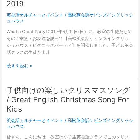
2019
英会話カルチャーとイベント
/
高松英会話ケビンズイングリッシ
ュハウス
What a Great Party! 2019年5月12日(日）に、教室の生徒たちや
そのご家族・お友達を誘って【高松英会話ケビンズイングリッ
シュハウス / ピクニックパーティ】を開催しました。子ども英会
話クラスの生徒た […]
高
続きを読む »
松
英
会
子供向けの楽しいクリスマスソング
話
/ Great English Christmas Song For
ケ
ビ
Kids
ン
英会話カルチャーとイベント
/
高松英会話ケビンズイングリッシ
ズ
ュハウス
イ
ン
皆さん、こんにちは！教室の小学生英会話クラスでこのクリス