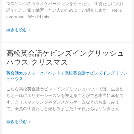
グ
マスソングのカラオケバージョンをやったら、生徒たちに大好
リ
評でした。家で練習したい人のために、ご紹介します。 Hello
ッ
everyone. We did this
シ
ュ
子
続きを読む »
ハ
供
ウ
向
ス
け
高松英会話ケビンズイングリッシュ
/
の
ハウス クリスマス
ピ
楽
ク
し
英会話カルチャーとイベント
/
高松英会話ケビンズイングリッシ
ニ
い
ュハウス
ッ
ク
ク
リ
こちら高松英会話ケビンズイングリッシュハウスでは、生徒た
パ
ス
ちと一緒にホリデーシーズンを迎えることができ本当に幸せで
ー
マ
す。クリスマスソングやダンスからゲームなどのお楽しみま
テ
ス
で、全員の生徒たちと楽しみました！子供たちはサンタさん
ィ
ソ
(Party)
高
ン
続きを読む »
2019
松
グ