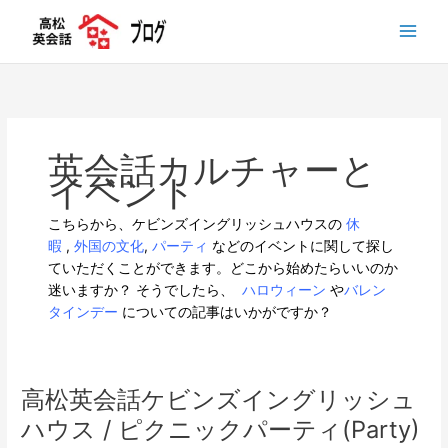
内
容
を
ス
キ
ッ
プ
英会話カルチャーと
イベント
こちらから、ケビンズイングリッシュハウスの
休
暇
,
外国の文化
,
パーティ
などのイベントに関して探し
ていただくことができます。どこから始めたらいいのか
迷いますか？ そうでしたら、
ハロウィーン
や
バレン
タインデー
についての記事はいかがですか？
高松英会話ケビンズイングリッシュ
ハウス / ピクニックパーティ(Party)