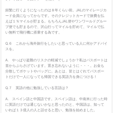
頻繁に行くようになったのは８年くらい前。JALのマイレージカ
ード会員になってからです。そのクレジットカードで旅費を払
えば１％マイルが貯まる。もちろんJAL便やワンワールドグルー
プ便でも貯まるので、沢山行ってマイルを貯めて、マイルで払
い無料で飛行機に搭乗する為です。
Q.６ これから海外旅行をしたいと思っている人に何かアドバイ
スを。
A. やっぱり盗難のリスクの軽減でしょうか？私はパスポートは
首からぶらさげています。置き忘れないように・・・。お金も
分散してポケットやバッグに。あとは、皆とはぐれてパスポー
トだけで一人になっても帰国できる英語力を身につける！
Q.７ 英語の他に勉強している言語は？
A. スペイン語と中国語です。スペイン語は、中南米に行った時
に英語だけでは通じないかなと思ったのと、中国語は、知って
いれば１３億人の人と話せると思い、勉強を始めました。