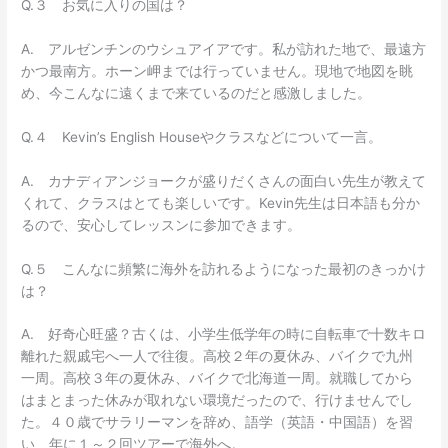
Q.３ お気に入りの国は？
A. アルゼンチンのウシュアイアです。私が訪れた地で、最遠方
かつ最南方。ホーン岬までは行っていません。現地で地図を眺
め、今こんなに遠くまで来ているのだと感激しました。
Q.４ Kevin’s English Houseやクラスなどについて一言。
A. カナディアンジョークが盛りだくさんの面白い先生が教えて
くれて、クラスはとても楽しいです。Kevin先生は日本語も分か
るので、安心してレッスンに参加できます。
Q.５ こんなに頻繁に海外を訪れるようになった最初のきっかけ
は？
A. 好奇心旺盛？古くは、小学生低学年の時に自転車で十数キロ
離れた親戚宅へ一人で往復。高校２年の夏休み、バイクで九州
一周。高校３年の夏休み、バイクで北海道一周。就職してから
はまとまった休みが取れない環境だったので、行けませんでし
た。４０歳でサラリーマンを辞め、語学（英語・中国語）を習
い、年に１～２回ツアーで海外へ。