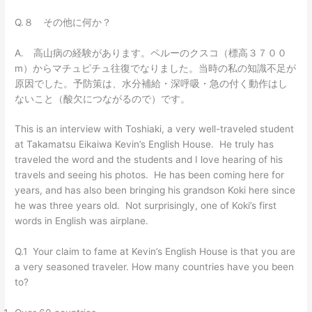
Q.８ その他に何か？
A. 高山病の経験があります。ペルーのクスコ（標高３７００
m）からマチュピチュ往復でなりました。当時の私の知識不足が
原因でした。予防策は、水分補給・深呼吸・急の付く動作はし
ないこと（酸欠につながるので）です。
This is an interview with Toshiaki, a very well-traveled student
at Takamatsu Eikaiwa Kevin’s English House. He truly has
traveled the word and the students and I love hearing of his
travels and seeing his photos. He has been coming here for
years, and has also been bringing his grandson Koki here since
he was three years old. Not surprisingly, one of Koki’s first
words in English was airplane.
Q.1 Your claim to fame at Kevin’s English House is that you are
a very seasoned traveler. How many countries have you been
to?