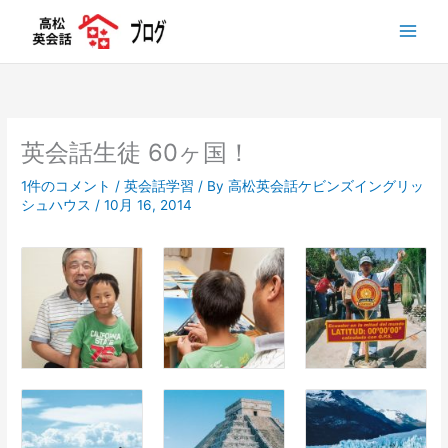
内
容
を
ス
キ
ッ
プ
英会話生徒 60ヶ国！
1件のコメント
/
英会話学習
/ By
高松英会話ケビンズイングリッ
シュハウス
/
10月 16, 2014